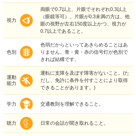
両眼で0.7以上、片眼でそれぞれ0.3以上
（眼鏡等可）。片眼が0.3未満の方は、他
視力
眼の視野が左右150度以上かつ、視力が
0.7以上であること。
色弱だからといってあきらめることはあ
色別
りません。青・黄・赤の信号灯が色別で
きれば結構です。
運転に支障を及ぼす障害がないこと。(た
運動
だし、免許に条件を付すことにより取得
能力
できることがあります。)
学力
交通教則を理解できること。
聴力
日常の会話が聞き取れること。