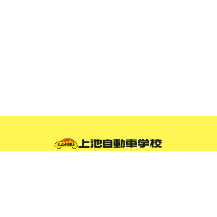
静岡県浜松市の自動車教習所
自動車免許・バイクの免許なら上池自動車学校
〒432-8011
静岡県浜松市中区城北1丁目19番8号